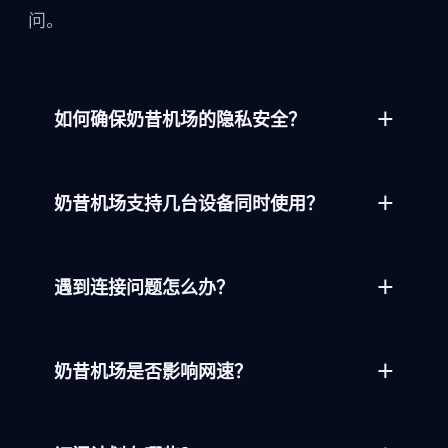
问。
如何确保奶昔机场的隐私安全？
＋
我们坚持零日志政策，并通过独立第三方审计验
证。所有节点均采用内存态运行，断电即失，确
奶昔机场支持几台设备同时使用？
＋
保不会产生数据残留。
单个账户默认支持同时连接10台设备，团队与企
业版可自行在管理后台扩展，管理员可随时查看
遇到连接问题怎么办？
＋
并解除绑定。
请先使用客户端内置的诊断工具，自动收集网络
状态并修复常见问题。如需进一步帮助，可直接
奶昔机场是否影响网速？
＋
联系24小时在线客服。
得益于智能分流引擎和高带宽节点，奶昔机场通
常可以提升跨境访问速度。若出现个别节点拥